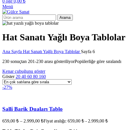
0
öğe
0,00
₺
Menü
Arama
Hat Sanatı Yağlı Boya Tablolar
Ana Sayfa
Hat Sanatı Yağlı Boya Tablolar
Sayfa 6
230 sonuçtan 201-230 arası gösteriliyor
Popülerliğe göre sıralandı
Kenar çubuğunu göster
Göster
20
40
60
80
160
-27%
Salli Barik Duaları Tablo
659,00
₺
–
2.999,00
₺
Fiyat aralığı: 659,00 ₺ - 2.999,00 ₺