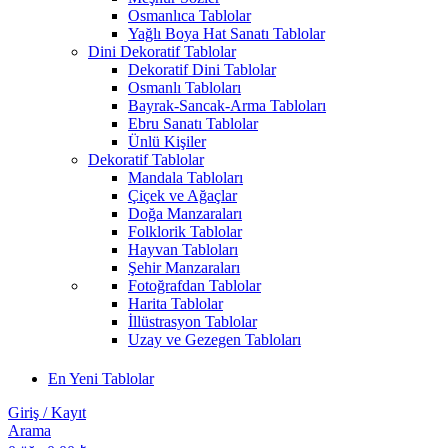
Osmanlıca Tablolar
Yağlı Boya Hat Sanatı Tablolar
Dini Dekoratif Tablolar
Dekoratif Dini Tablolar
Osmanlı Tabloları
Bayrak-Sancak-Arma Tabloları
Ebru Sanatı Tablolar
Ünlü Kişiler
Dekoratif Tablolar
Mandala Tabloları
Çiçek ve Ağaçlar
Doğa Manzaraları
Folklorik Tablolar
Hayvan Tabloları
Şehir Manzaraları
Fotoğrafdan Tablolar
Harita Tablolar
İllüstrasyon Tablolar
Uzay ve Gezegen Tabloları
En Yeni Tablolar
Giriş / Kayıt
Arama