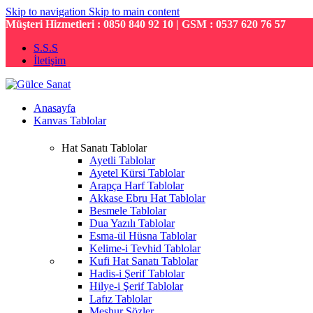
Skip to navigation
Skip to main content
Müşteri Hizmetleri : 0850 840 92 10 | GSM : 0537 620 76 57
S.S.S
İletişim
Anasayfa
Kanvas Tablolar
Hat Sanatı Tablolar
Ayetli Tablolar
Ayetel Kürsi Tablolar
Arapça Harf Tablolar
Akkase Ebru Hat Tablolar
Besmele Tablolar
Dua Yazılı Tablolar
Esma-ül Hüsna Tablolar
Kelime-i Tevhid Tablolar
Kufi Hat Sanatı Tablolar
Hadis-i Şerif Tablolar
Hilye-i Şerif Tablolar
Lafız Tablolar
Meşhur Sözler