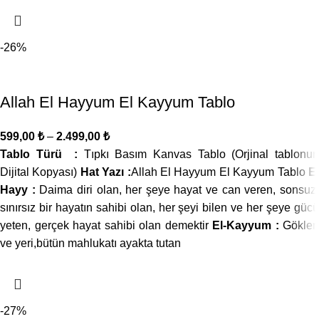
-26%
Allah El Hayyum El Kayyum Tablo
599,00
₺
–
2.499,00
₺
Tablo Türü :
Tıpkı Basım Kanvas Tablo (Orjinal tablonun
Dijital Kopyası)
Hat Yazı :
Allah El Hayyum El Kayyum Tablo
E
Hayy :
Daima diri olan, her şeye hayat ve can veren, sonsuz
sınırsız bir hayatın sahibi olan, her şeyi bilen ve her şeye gücü
yeten, gerçek hayat sahibi olan demektir
El-Kayyum :
Gökleri
ve yeri,bütün mahlukatı ayakta tutan
-27%