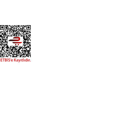
GÜVENLİ MAĞAZA
+20.000 farklı kanvas tablo modeli ile, en uygun fiyat ve kaliteyi
sunmayı hedefleyen Gülce Sanat, % 100 müşteri memnuniyeti
politikası ile çalışır. %100 yerli üretim ve 1. sınıf kalite sunar.