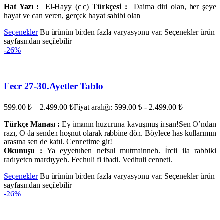
Hat Yazı :
El-Hayy (c.c)
Türkçesi :
Daima diri olan, her şeye
hayat ve can veren, gerçek hayat sahibi olan
Seçenekler
Bu ürünün birden fazla varyasyonu var. Seçenekler ürün
sayfasından seçilebilir
-26%
Fecr 27-30.Ayetler Tablo
599,00
₺
–
2.499,00
₺
Fiyat aralığı: 599,00 ₺ - 2.499,00 ₺
Türkçe Manası :
Ey imanın huzuruna kavuşmuş insan!Sen O’ndan
razı, O da senden hoşnut olarak rabbine dön. Böylece has kullarımın
arasına sen de katıl. Cennetime gir!
Okunuşu :
Ya eyyetuhen nefsul mutmainneh. İrcii ila rabbiki
radıyeten mardıyyeh. Fedhuli fi ibadi. Vedhuli cenneti.
Seçenekler
Bu ürünün birden fazla varyasyonu var. Seçenekler ürün
sayfasından seçilebilir
-26%