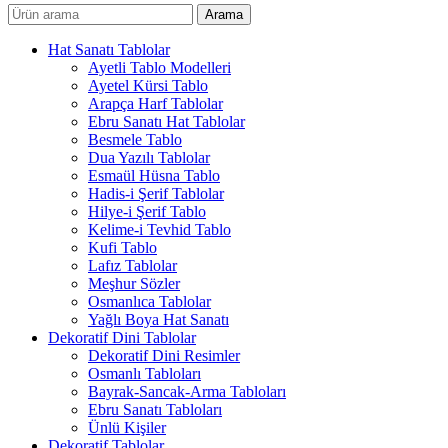
Arama
Hat Sanatı Tablolar
Ayetli Tablo Modelleri
Ayetel Kürsi Tablo
Arapça Harf Tablolar
Ebru Sanatı Hat Tablolar
Besmele Tablo
Dua Yazılı Tablolar
Esmaül Hüsna Tablo
Hadis-i Şerif Tablolar
Hilye-i Şerif Tablo
Kelime-i Tevhid Tablo
Kufi Tablo
Lafız Tablolar
Meşhur Sözler
Osmanlıca Tablolar
Yağlı Boya Hat Sanatı
Dekoratif Dini Tablolar
Dekoratif Dini Resimler
Osmanlı Tabloları
Bayrak-Sancak-Arma Tabloları
Ebru Sanatı Tabloları
Ünlü Kişiler
Dekoratif Tablolar