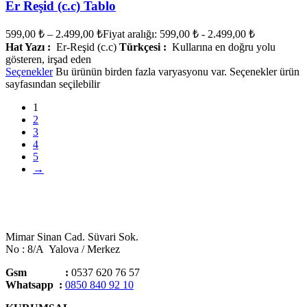
Er Reşid (c.c) Tablo
599,00
₺
–
2.499,00
₺
Fiyat aralığı: 599,00 ₺ - 2.499,00 ₺
Hat Yazı :
Er-Reşid (c.c)
Türkçesi :
Kullarına en doğru yolu
gösteren, irşad eden
Seçenekler
Bu ürünün birden fazla varyasyonu var. Seçenekler ürün
sayfasından seçilebilir
1
2
3
4
5
→
Mimar Sinan Cad. Süvari Sok.
No : 8/A Yalova / Merkez
Gsm :
0537 620 76 57
Whatsapp :
0850 840 92 10