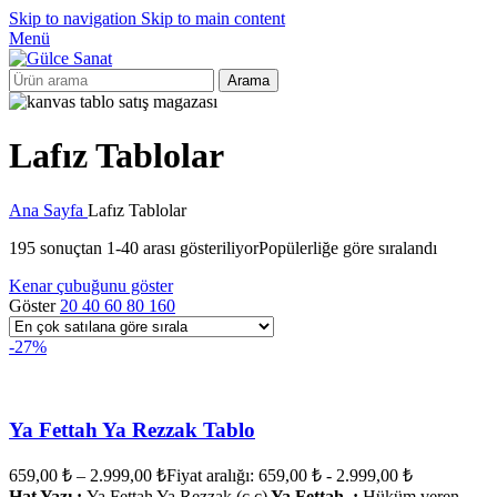
Skip to navigation
Skip to main content
Menü
Arama
Lafız Tablolar
Ana Sayfa
Lafız Tablolar
195 sonuçtan 1-40 arası gösteriliyor
Popülerliğe göre sıralandı
Kenar çubuğunu göster
Göster
20
40
60
80
160
-27%
Ya Fettah Ya Rezzak Tablo
659,00
₺
–
2.999,00
₺
Fiyat aralığı: 659,00 ₺ - 2.999,00 ₺
Hat Yazı :
Ya Fettah Ya Rezzak (c.c)
Ya Fettah :
Hüküm veren,