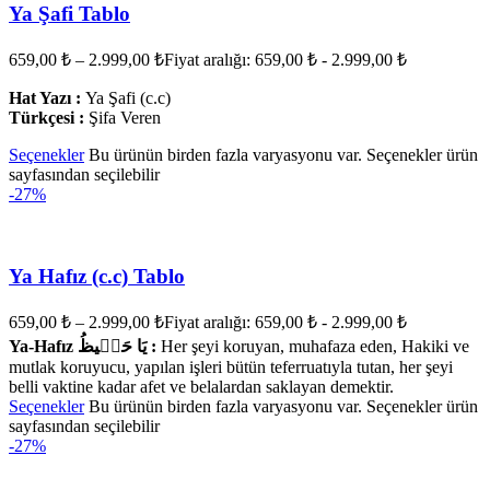
Ya Şafi Tablo
659,00
₺
–
2.999,00
₺
Fiyat aralığı: 659,00 ₺ - 2.999,00 ₺
Hat Yazı :
Ya Şafi (c.c)
Türkçesi :
Şifa Veren
Seçenekler
Bu ürünün birden fazla varyasyonu var. Seçenekler ürün
sayfasından seçilebilir
-27%
Ya Hafız (c.c) Tablo
659,00
₺
–
2.999,00
₺
Fiyat aralığı: 659,00 ₺ - 2.999,00 ₺
Ya-Hafız يَا حَف۪يظُ :
Her şeyi koruyan, muhafaza eden, Hakiki ve
mutlak koruyucu, yapılan işleri bütün teferruatıyla tutan, her şeyi
belli vaktine kadar afet ve belalardan saklayan demektir.
Seçenekler
Bu ürünün birden fazla varyasyonu var. Seçenekler ürün
sayfasından seçilebilir
-27%