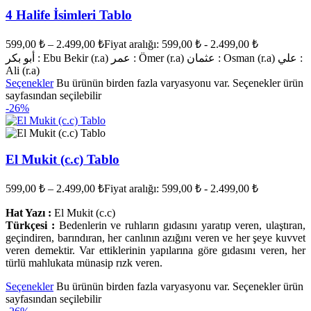
4 Halife İsimleri Tablo
599,00
₺
–
2.499,00
₺
Fiyat aralığı: 599,00 ₺ - 2.499,00 ₺
أبو بكر : Ebu Bekir (r.a) عمر : Ömer (r.a) عثمان : Osman (r.a) علي :
Ali (r.a)
Seçenekler
Bu ürünün birden fazla varyasyonu var. Seçenekler ürün
sayfasından seçilebilir
-26%
El Mukit (c.c) Tablo
599,00
₺
–
2.499,00
₺
Fiyat aralığı: 599,00 ₺ - 2.499,00 ₺
Hat Yazı :
El Mukit (c.c)
Türkçesi :
Bedenlerin ve ruhların gıdasını yaratıp veren, ulaştıran,
geçindiren, barındıran, her canlının azığını veren ve her şeye kuvvet
veren demektir. Var ettiklerinin yapılarına göre gıdasını veren, her
türlü mahlukata münasip rızk veren.
Seçenekler
Bu ürünün birden fazla varyasyonu var. Seçenekler ürün
sayfasından seçilebilir