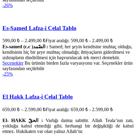
-26%
Es-Samed Lafza-i Celal Tablo
599,00
₺
–
2.499,00
₺
Fiyat aralığı: 599,00 ₺ - 2.499,00 ₺
Es-samed (c.c )الصّمد :
Samed; her şeyin kendisine muhtaç olduğu,
kendisinin hiç bir şeye muhtaç olmadığı; ihtiyaçların giderilmesi ve
ızdırapların dindirilmesi için başvurulacak tek merci demektir.
Seçenekler
Bu ürünün birden fazla varyasyonu var. Seçenekler ürün
sayfasından seçilebilir
-25%
El Hakk Lafza-i Celal Tablo
659,00
₺
–
2.599,00
₺
Fiyat aralığı: 659,00 ₺ - 2.599,00 ₺
El- HAKK الحقّ :
Varlığı daima sabittir. Allah Teala’nın zatı,
yokluğu kabul etmediği gibi, herhangi bir değişikliği de kabul
etmez. Hakikaten var olan yalnız Allah’tır.