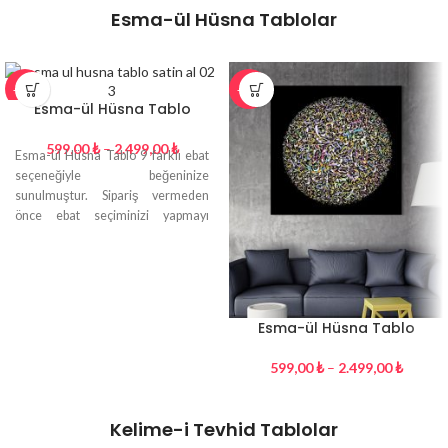
Esma-ül Hüsna Tablolar
-26%
-26%
Esma-ül Hüsna Tablo
599,00
₺
–
2.499,00
₺
Esma-ül Hüsna Tablo 9 farklı ebat
seçeneğiyle beğeninize
sunulmuştur. Sipariş vermeden
önce ebat seçiminizi yapmayı
unutmayın.
Esma-ül Hüsna Tablo
599,00
₺
–
2.499,00
₺
Kelime-i Tevhid Tablolar