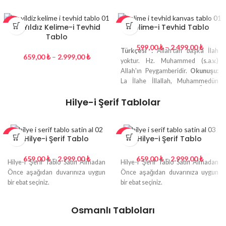
Ay Yıldız Kelime-i Tevhid
Kelime-i Tevhid Tablo
-27%
-26%
Tablo
599,00
₺
–
2.499,00
₺
Türkçesi :
Allah'tan başka İlah
659,00
₺
–
2.999,00
₺
yoktur. Hz. Muhammed (s.a.v.)
Allah'ın Peygamberidir.
Okunuşu:
La İlahe İllallah, Muhammedün
Resulullah ”
Hat Yazı :
لَا اِلَهَ اِلَّا اللهْ
Hilye-i Şerif Tablolar
مُحَمَّدُ الرَّسُولُ اللهْ
Hilye-i Şerif Tablo
Hilye-i Şerif Tablo
-27%
-27%
659,00
₺
–
2.999,00
₺
659,00
₺
–
2.999,00
₺
Hilye-i Şerif Tablo Satın Almadan
Hilye-i Şerif Tablo Satın Almadan
Önce aşağıdan duvarınıza uygun
Önce aşağıdan duvarınıza uygun
bir ebat seçiniz.
bir ebat seçiniz.
Osmanlı Tabloları