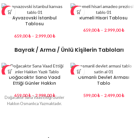
-27%
-27%
Ayvazovski İstanbul
Rumeli Hisari Tablosu
Tablosu
659,00
₺
–
2.999,00
₺
659,00
₺
–
2.999,00
₺
Bayrak / Arma / Ünlü Kişilerin Tabloları
-27%
-26%
Doğacaktır Sana Vaad
Osmanlı Devlet Arması
Ettiği Günler Hakkın
Tablo
659,00
₺
–
2.999,00
₺
599,00
₺
–
2.499,00
₺
Doğacaktır Sana Vaad Ettiği Günler
Hakkın Osmanlıca Yazmaktadır.