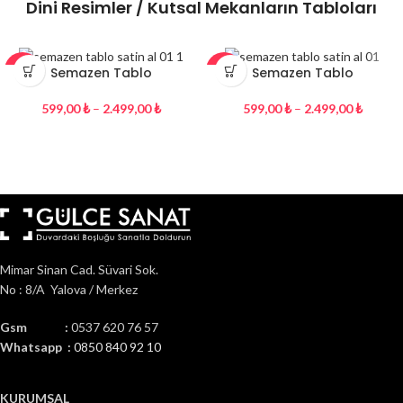
Dini Resimler / Kutsal Mekanların Tabloları
Semazen Tablo
Semazen Tablo
-26%
-26%
599,00
₺
–
2.499,00
₺
599,00
₺
–
2.499,00
₺
Mimar Sinan Cad. Süvari Sok.
No : 8/A Yalova / Merkez
Gsm :
0537 620 76 57
Whatsapp :
0850 840 92 10
KURUMSAL