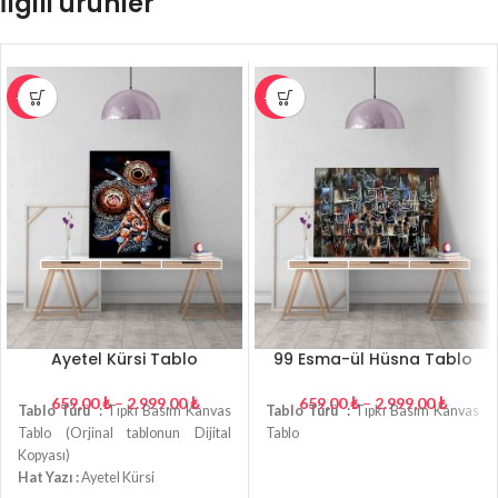
İlgili ürünler
-27%
-27%
Ayetel Kürsi Tablo
99 Esma-ül Hüsna Tablo
659,00
₺
–
2.999,00
₺
659,00
₺
–
2.999,00
₺
Tablo Türü :
Tıpkı Basım Kanvas
Tablo Türü :
Tıpkı Basım Kanvas
Tablo (Orjinal tablonun Dijital
Tablo
Kopyası)
Hat Yazı :
Ayetel Kürsi