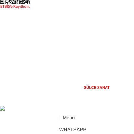
+20.000 farklı kanvas tablo modeli ile, en uygun fiyat ve kaliteyi
sunmayı hedefleyen Gülce Sanat, % 100 müşteri memnuniyeti
politikası ile çalışır. %100 yerli üretim ve 1. sınıf kalite sunar.
Kanvas Tablo Satışı
İmalattan Satış Mağazası
256 bit
GÜLCE SANAT
şifreleme ile korunmaktadır. Güvenli Alışveriş
Menü
WHATSAPP