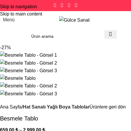
Skip to navigation
Skip to main content
Menü
-27%
Ana Sayfa
Hat Sanatı Yağlı Boya Tablolar
Ürünlere geri dön
Besmele Tablo
659,00
₺
–
2.999,00
₺