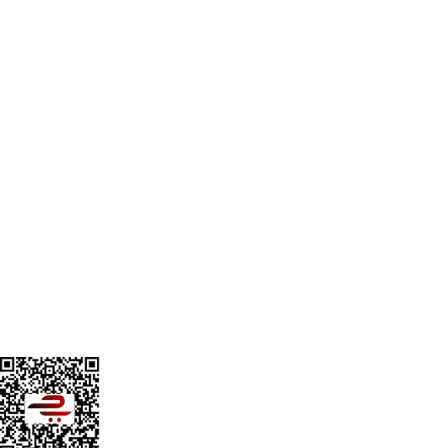
Satış Sözleşmesi
YARDIM
Sıkça Sorulan Sorular
Kanvas Tablo Özellikleri
Ödeme Seçenekleri
Teslimat ve İade Şartları
GÜVENLİ MAĞAZA