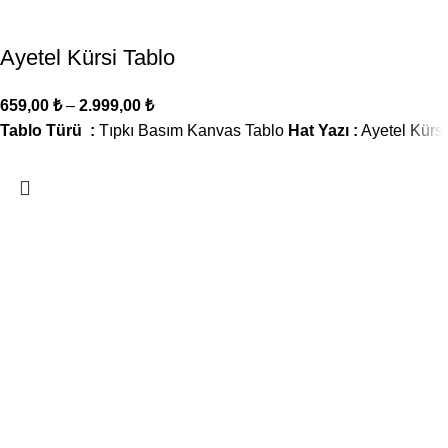
Ayetel Kürsi Tablo
659,00
₺
–
2.999,00
₺
Tablo Türü :
Tıpkı Basım Kanvas Tablo
Hat Yazı :
Ayetel Kürsi
Mimar Sinan Cad. Süvari Sok.
No : 8/A Yalova / Merkez
Gsm :
0537 620 76 57
Whatsapp :
0850 840 92 10