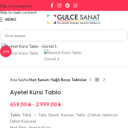
Skip to navigation
Skip to main content
MENÜ
-27%
Ana Sayfa
Hat Sanatı Yağlı Boya Tablolar
Ayetel Kürsi Tablo
659,00
₺
–
2.999,00
₺
Tablo Türü :
Tıpkı Basım Kanvas Tablo (Orjinal tablonun
Dijital Kopyası)
Hat Yazı :
Ayetel Kürsi