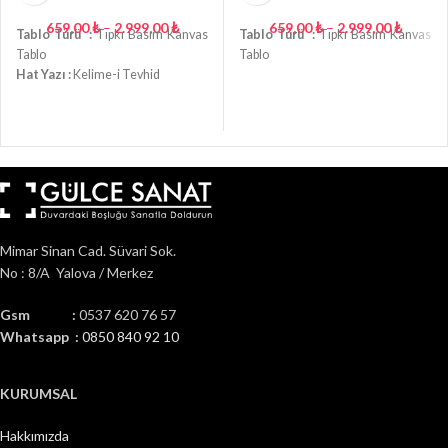
659,00
₺
–
2.999,00
₺
659,00
₺
–
2.999,00
₺
Tablo Türü :
Tıpkı Basım Kanvas
Tablo Türü :
Tıpkı Basım Kanvas
Tablo
Tablo
Hat Yazı :
Kelime-i Tevhid
Mimar Sinan Cad. Süvari Sok.
No : 8/A Yalova / Merkez
Gsm :
0537 620 76 57
Whatsapp :
0850 840 92 10
KURUMSAL
Hakkımızda