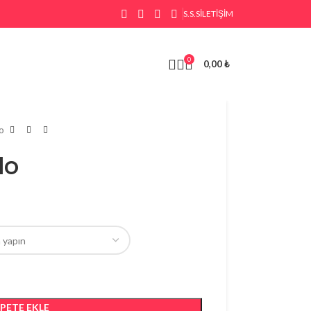
S.S.S
İLETIŞIM
0
0,00
₺
o
lo
EPETE EKLE