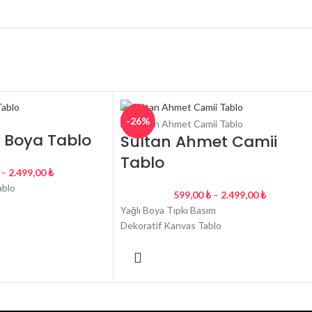
-26%
 Boya Tablo
Sultan Ahmet Camii
Tablo
–
2.499,00
₺
ablo
599,00
₺
–
2.499,00
₺
Yağlı Boya Tıpkı Basım
Dekoratif Kanvas Tablo