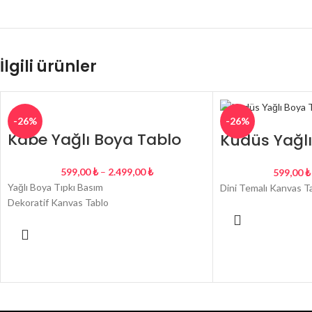
İlgili ürünler
-26%
-26%
Kabe Yağlı Boya Tablo
Kudüs Yağlı
599,00
₺
–
2.499,00
₺
599,00
₺
Yağlı Boya Tıpkı Basım
Dini Temalı Kanvas T
Dekoratif Kanvas Tablo