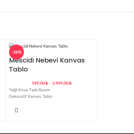
-26%
-26%
Mescidi N
Mescidi Nebevi Kanvas
Tablo
599,
Yağlı Boya Tıpkı B
599,00
₺
–
2.499,00
₺
Dekoratif Dini Ka
Yağlı Boya Tıpkı Basım
Dekoratif Kanvas Tablo