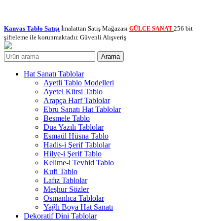
Kanvas Tablo Satışı
İmalattan Satış Mağazası
256 bit
GÜLCE SANAT
şifreleme ile korunmaktadır. Güvenli Alışveriş
Arama
Hat Sanatı Tablolar
Ayetli Tablo Modelleri
Ayetel Kürsi Tablo
Arapça Harf Tablolar
Ebru Sanatı Hat Tablolar
Besmele Tablo
Dua Yazılı Tablolar
Esmaül Hüsna Tablo
Hadis-i Şerif Tablolar
Hilye-i Şerif Tablo
Kelime-i Tevhid Tablo
Kufi Tablo
Lafız Tablolar
Meşhur Sözler
Osmanlıca Tablolar
Yağlı Boya Hat Sanatı
Dekoratif Dini Tablolar