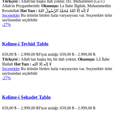
Türkçesi :
Allah'tan başka İlah yoktur. Hz. Muhammed (s.a.v.)
Allah'ın Peygamberidir.
Okunuşu:
La İlahe İllallah, Muhammedün
Resulullah
Hat Yazı :
لَا اِلَهَ اِلَّا اللهْ مُحَمَّدُ الرَّسُولُ اللهْ
Seçenekler
Bu ürünün birden fazla varyasyonu var. Seçenekler ürün
sayfasından seçilebilir
-27%
Kelime-i Tevhid Tablo
659,00
₺
–
2.999,00
₺
Fiyat aralığı: 659,00 ₺ - 2.999,00 ₺
Türkçesi :
Allah’tan başka hiç bir ilah yoktur.
Okunuşu:
Lâ İlahe
İllallah
Hat Yazı :
لا إله إلا الله
Seçenekler
Bu ürünün birden fazla varyasyonu var. Seçenekler ürün
sayfasından seçilebilir
-27%
Kelime-i Şehadet Tablo
659,00
₺
–
2.999,00
₺
Fiyat aralığı: 659,00 ₺ - 2.999,00 ₺