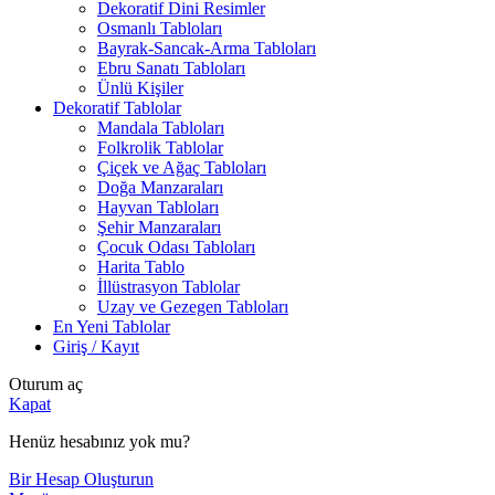
Dekoratif Dini Resimler
Osmanlı Tabloları
Bayrak-Sancak-Arma Tabloları
Ebru Sanatı Tabloları
Ünlü Kişiler
Dekoratif Tablolar
Mandala Tabloları
Folkrolik Tablolar
Çiçek ve Ağaç Tabloları
Doğa Manzaraları
Hayvan Tabloları
Şehir Manzaraları
Çocuk Odası Tabloları
Harita Tablo
İllüstrasyon Tablolar
Uzay ve Gezegen Tabloları
En Yeni Tablolar
Giriş / Kayıt
Oturum aç
Kapat
Henüz hesabınız yok mu?
Bir Hesap Oluşturun