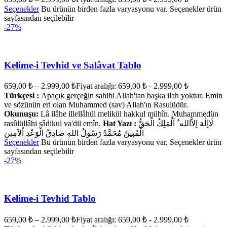
Seçenekler
Bu ürünün birden fazla varyasyonu var. Seçenekler ürün
sayfasından seçilebilir
-27%
Kelime-i Tevhid ve Salâvat Tablo
659,00
₺
–
2.999,00
₺
Fiyat aralığı: 659,00 ₺ - 2.999,00 ₺
Türkçesi :
Apaçık gerçeğin sahibi Allah'tan başka ilah yoktur. Emin
ve sözünün eri olan Muhammed (sav) Allah'ın Rasulüdür.
Okunuşu:
Lâ ilâhe illellâhül melikül hakkul mübîn. Muhammedün
rasûlüllâhi sâdikul va'dil emîn.
Hat Yazı :
لَااِلٰهَ اِلاَّالله ُ اَلْمَلِكُ الْحَقُّ
الْمُبِينُ مُحَمَّدٌ رَسُولُ اللهِ صَادِقُ الْوَعْدِ اْلاَمِين
Seçenekler
Bu ürünün birden fazla varyasyonu var. Seçenekler ürün
sayfasından seçilebilir
-27%
Kelime-i Tevhid Tablo
659,00
₺
–
2.999,00
₺
Fiyat aralığı: 659,00 ₺ - 2.999,00 ₺