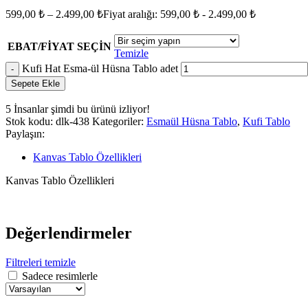
599,00
₺
–
2.499,00
₺
Fiyat aralığı: 599,00 ₺ - 2.499,00 ₺
EBAT/FİYAT SEÇİN
Temizle
Kufi Hat Esma-ül Hüsna Tablo adet
Sepete Ekle
5
İnsanlar şimdi bu ürünü izliyor!
Stok kodu:
dlk-438
Kategoriler:
Esmaül Hüsna Tablo
,
Kufi Tablo
Paylaşın:
Kanvas Tablo Özellikleri
Kanvas Tablo Özellikleri
Değerlendirmeler
Filtreleri temizle
Sadece resimlerle