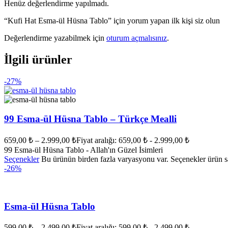
Henüz değerlendirme yapılmadı.
“Kufi Hat Esma-ül Hüsna Tablo” için yorum yapan ilk kişi siz olun
Değerlendirme yazabilmek için
oturum açmalısınız
.
İlgili ürünler
-27%
99 Esma-ül Hüsna Tablo – Türkçe Mealli
659,00
₺
–
2.999,00
₺
Fiyat aralığı: 659,00 ₺ - 2.999,00 ₺
99 Esma-ül Hüsna Tablo - Allah'ın Güzel İsimleri
Seçenekler
Bu ürünün birden fazla varyasyonu var. Seçenekler ürün sa
-26%
Esma-ül Hüsna Tablo
599,00
₺
–
2.499,00
₺
Fiyat aralığı: 599,00 ₺ - 2.499,00 ₺