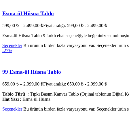
Esma-ül Hüsna Tablo
599,00
₺
–
2.499,00
₺
Fiyat aralığı: 599,00 ₺ - 2.499,00 ₺
Esma-ül Hüsna Tablo 9 farklı ebat seçeneğiyle beğeninize sunulmuştu
Seçenekler
Bu ürünün birden fazla varyasyonu var. Seçenekler ürün sa
-27%
99 Esma-ül Hüsna Tablo
659,00
₺
–
2.999,00
₺
Fiyat aralığı: 659,00 ₺ - 2.999,00 ₺
Tablo Türü :
Tıpkı Basım Kanvas Tablo (Orjinal tablonun Dijital K
Hat Yazı :
Esma-ül Hüsna
Seçenekler
Bu ürünün birden fazla varyasyonu var. Seçenekler ürün sa