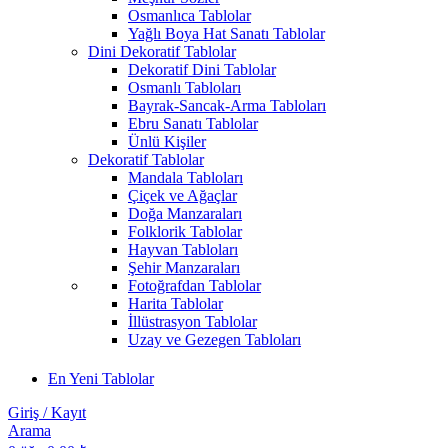
Osmanlıca Tablolar
Yağlı Boya Hat Sanatı Tablolar
Dini Dekoratif Tablolar
Dekoratif Dini Tablolar
Osmanlı Tabloları
Bayrak-Sancak-Arma Tabloları
Ebru Sanatı Tablolar
Ünlü Kişiler
Dekoratif Tablolar
Mandala Tabloları
Çiçek ve Ağaçlar
Doğa Manzaraları
Folklorik Tablolar
Hayvan Tabloları
Şehir Manzaraları
Fotoğrafdan Tablolar
Harita Tablolar
İllüstrasyon Tablolar
Uzay ve Gezegen Tabloları
En Yeni Tablolar
Giriş / Kayıt
Arama