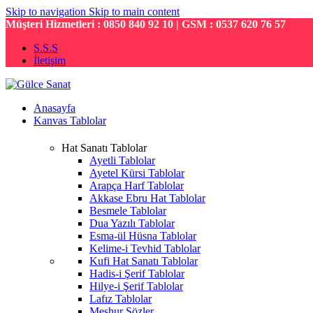
Skip to navigation
Skip to main content
Müşteri Hizmetleri : 0850 840 92 10 | GSM : 0537 620 76 57
S.S.S
İletişim
Anasayfa
Kanvas Tablolar
Hat Sanatı Tablolar
Ayetli Tablolar
Ayetel Kürsi Tablolar
Arapça Harf Tablolar
Akkase Ebru Hat Tablolar
Besmele Tablolar
Dua Yazılı Tablolar
Esma-ül Hüsna Tablolar
Kelime-i Tevhid Tablolar
Kufi Hat Sanatı Tablolar
Hadis-i Şerif Tablolar
Hilye-i Şerif Tablolar
Lafız Tablolar
Meşhur Sözler