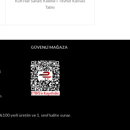
Kufi Hat Sanatı Kelime-i Tevhid Kanvas
Kufi Hat Sanat
Tablo
GÜVENLİ MAĞAZA
i
ı
100 yerli üretim ve 1. sınıf kalite sunar.