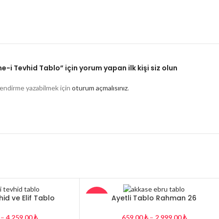
e-i Tevhid Tablo” için yorum yapan ilk kişi siz olun
endirme yazabilmek için
oturum açmalısınız
.
id ve Elif Tablo
Ayetli Tablo Rahman 26
-27%
–
4.259,00
₺
659,00
₺
–
2.999,00
₺