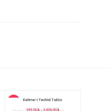
Kelime-i Tevhid Tablo
Kelime
-26%
-26%
599,00
₺
–
2.499,00
₺
599,