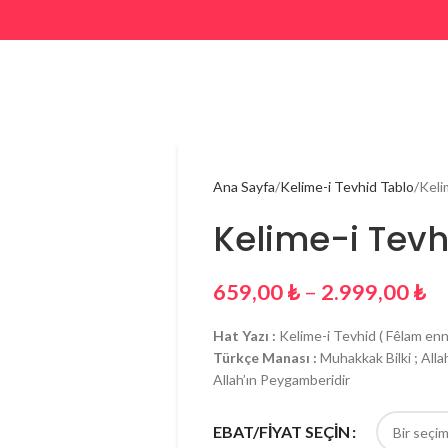
Ana Sayfa
Kelime-i Tevhid Tablo
Keli
Kelime-i Tevh
659,00
₺
–
2.999,00
₺
Hat Yazı :
Kelime-i Tevhid ( Fêlam enn
Türkçe Manası :
Muhakkak Bilki ; Alla
Allah’ın Peygamberidir
EBAT/FİYAT SEÇİN