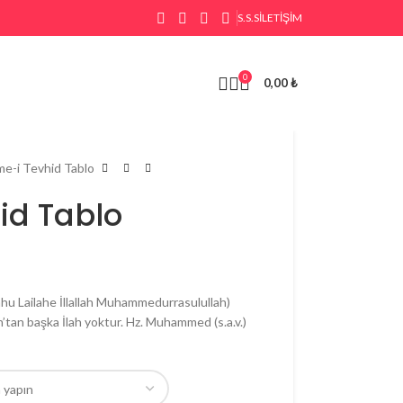
S.S.S
İLETIŞIM
0
0,00
₺
me-i Tevhid Tablo
id Tablo
hu Lailahe İllallah Muhammedurrasulullah)
h’tan başka İlah yoktur. Hz. Muhammed (s.a.v.)