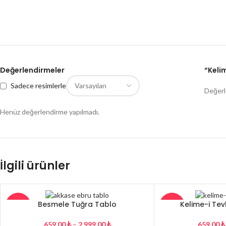
Değerlendirmeler
“Kelim
Sadece resimlerle
Değerl
Henüz değerlendirme yapılmadı.
İlgili ürünler
Besmele Tuğra Tablo
Kelime-i Tevh
-27%
-29%
659,00
₺
–
2.999,00
₺
659,00
₺