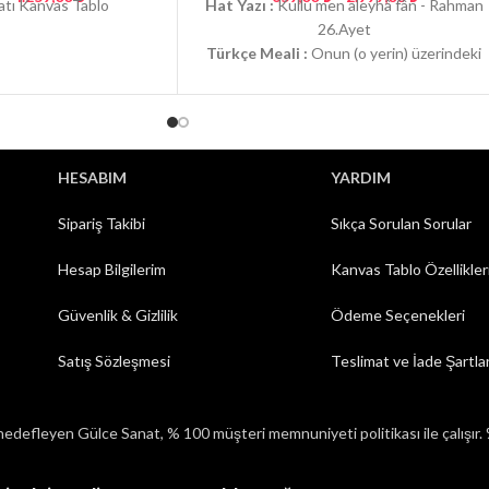
atı Kanvas Tablo
Hat Yazı :
Kullu men aleyhâ fân - Rahman
26.Ayet
Türkçe Meali :
Onun (o yerin) üzerindeki
herkes (ve herşey) fânîdir.
HESABIM
YARDIM
Sipariş Takibi
Sıkça Sorulan Sorular
Hesap Bilgilerim
Kanvas Tablo Özellikler
Güvenlik & Gizlilik
Ödeme Seçenekleri
Satış Sözleşmesi
Teslimat ve İade Şartlar
hedefleyen Gülce Sanat, % 100 müşteri memnuniyeti politikası ile çalışır. %