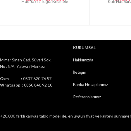
Hat Yazı :
Tuğra Besmele
Kufi Hat San
KURUMSAL
Mimar Sinan Cad. Süvari Sok.
Hakkımızda
No : 8/A Yalova / Merkez
İletişim
Gsm :
0537 620 76 57
Banka Hesaplarımız
Whatsapp :
0850 840 92 10
Referanslarımız
+20.000 farklı kanvas tablo modeli ile, en uygun fiyat ve kaliteyi sunmayı 