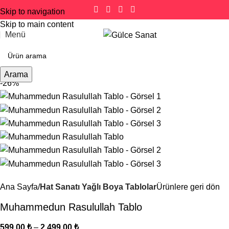
Skip to navigation
Skip to main content
Menü
Arama
-26%
Ana Sayfa
Hat Sanatı Yağlı Boya Tablolar
Ürünlere geri dön
Muhammedun Rasulullah Tablo
599,00
₺
–
2.499,00
₺