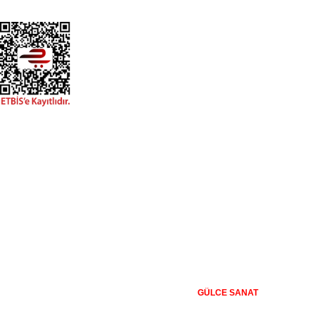
+20.000 farklı kanvas tablo modeli ile, en uygun fiyat ve kaliteyi
sunmayı hedefleyen Gülce Sanat, % 100 müşteri memnuniyeti
politikası ile çalışır. %100 yerli üretim ve 1. sınıf kalite sunar.
Kanvas Tablo Satışı
İmalattan Satış Mağazası
256 bit
GÜLCE SANAT
şifreleme ile korunmaktadır. Güvenli Alışveriş