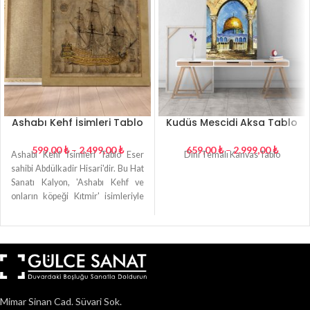
Ashabı Kehf İsimleri Tablo
Kudüs Mescidi Aksa Tablo
599,00
₺
–
2.499,00
₺
659,00
₺
–
2.999,00
₺
Ashabı Kehf İsimleri Tablo Eser
Dini Temalı Kanvas Tablo
sahibi Abdülkadir Hisari'dir. Bu Hat
Sanatı Kalyon, 'Ashabı Kehf ve
onların köpeği Kıtmir' isimleriyle
oluşur. 1766-1767'den çizim.
Mimar Sinan Cad. Süvari Sok.