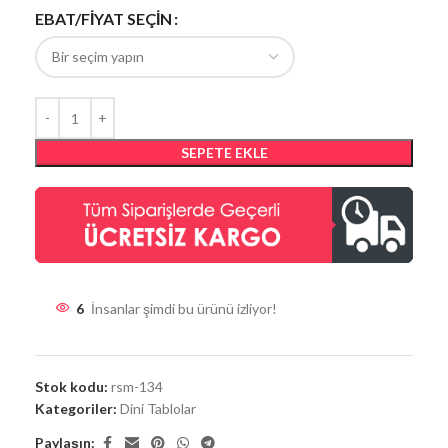
EBAT/FİYAT SEÇİN
SEPETE EKLE
6
İnsanlar şimdi bu ürünü izliyor!
Stok kodu:
rsm-134
Kategoriler:
Dini Tablolar
Paylaşın: