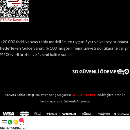
+20.000 farklı kanvas tablo modeli ile, en uygun fiyat ve kaliteyi sunmayı
hedefleyen Gülce Sanat, % 100 müşteri memnuniyeti politikası ile çalışır.
%100 yerli üretim ve 1. sınıf kalite sunar.
GÜLCE SANAT
Kanvas Tablo Satışı
İmalattan Satış Mağazası
256 bit şifreleme ile
korunmaktadır. Güvenli Alışveriş
0
Menü
WHATSAPP
ARA
Sepet