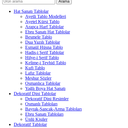
Arama
Hat Sanatı Tablolar
Ayetli Tablo Modelleri
Ayetel Kürsi Tablo
Arapça Harf Tablolar
Ebru Sanatı Hat Tablolar
Besmele Tablo
Dua Yazılı Tablolar
Esmaül Hüsna Tablo
Hadis-i Şerif Tablolar
Hilye-i Şerif Tablo
Kelime-i Tevhid Tablo
Kufi Tablo
Lafız Tablolar
Meşhur Sözler
Osmanlıca Tablolar
Yağlı Boya Hat Sanatı
Dekoratif Dini Tablolar
Dekoratif Dini Resimler
Osmanlı Tabloları
Bayrak-Sancak-Arma Tabloları
Ebru Sanatı Tabloları
Ünlü Kişiler
Dekoratif Tablolar