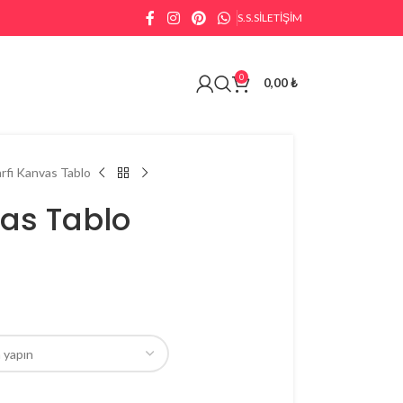
S.S.S
İLETIŞIM
0
0,00
₺
arfi Kanvas Tablo
vas Tablo