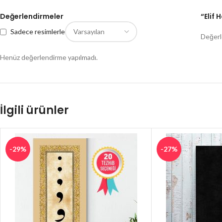
Değerlendirmeler
“Elif 
Sadece resimlerle
Değerl
Henüz değerlendirme yapılmadı.
İlgili ürünler
-29%
-27%