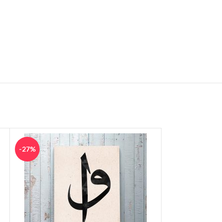
-27%
-29%