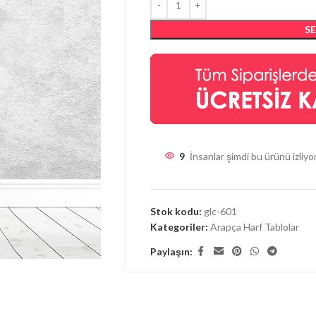
S
9
İnsanlar şimdi bu ürünü izliyo
Stok kodu:
glc-601
Kategoriler:
Arapça Harf Tablolar
Paylaşın: