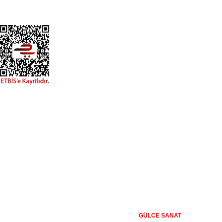
GÜVENLİ MAĞAZA
+20.000 farklı kanvas tablo modeli ile, en uygun fiyat ve kaliteyi
sunmayı hedefleyen Gülce Sanat, % 100 müşteri memnuniyeti
politikası ile çalışır. %100 yerli üretim ve 1. sınıf kalite sunar.
Kanvas Tablo Satışı
İmalattan Satış Mağazası
256 bit
GÜLCE SANAT