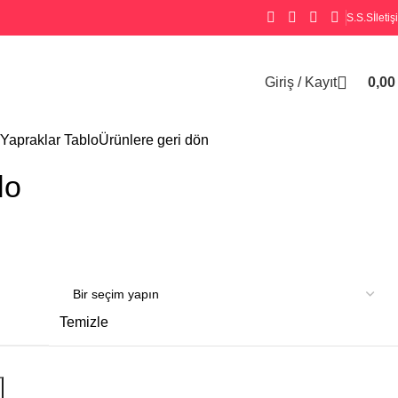
S.S.S
İleti
Giriş / Kayıt
0,0
Yapraklar Tablo
Ürünlere geri dön
lo
Temizle