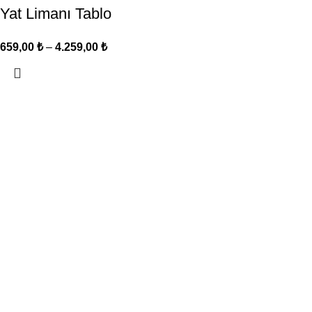
Yat Limanı Tablo
659,00
₺
–
4.259,00
₺
KURUMSAL
Mimar Sinan Cad. Süvari Sok.
Hakkımızda
No : 8/A Yalova / Merkez
İletişim
Gsm :
0537 620 76 57
Banka Hesaplarımız
Whatsapp :
0850 840 92 10
Referanslarımız
+20.000 farklı kanvas tablo modeli ile, en uygun fiyat ve kalitey