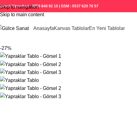
üşteri Hizmetleri : 0850 840 92 10 | GSM : 0537 620 76 57
Skip to navigation
Skip to main content
Anasayfa
Kanvas Tablolar
En Yeni Tablolar
-27%