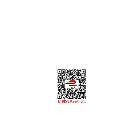
GÜVENLİ MAĞAZA
ulan Sorular
blo Özellikleri
çenekleri
e İade Şartları
kası ile çalışır. %100 yerli üretim ve 1. sınıf kalite sunar.