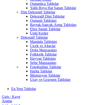
Osmanlıca Tablolar
Yağlı Boya Hat Sanatı Tablolar
Dini Dekoratif Tablolar
Dekoratif Dini Tablolar
Osmanlı Tabloları
Bayrak-Sancak-Arma Tabloları
Ebru Sanatı Tablolar
Ünlü Kişiler
Dekoratif Tablolar
Mandala Tabloları
Çiçek ve Ağaçlar
Doğa Manzaraları
Folklorik Tablolar
Hayvan Tabloları
Şehir Manzaraları
Fotoğrafdan Tablolar
Harita Tablolar
İllüstrasyon Tablolar
Uzay ve Gezegen Tabloları
En Yeni Tablolar
Giriş / Kayıt
Arama