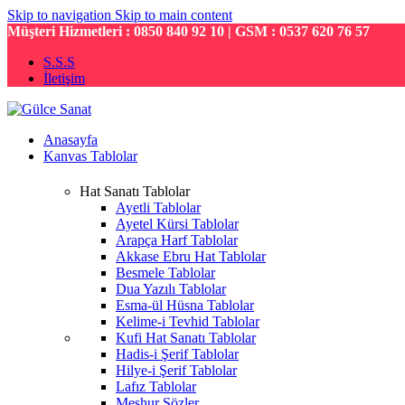
Skip to navigation
Skip to main content
Müşteri Hizmetleri : 0850 840 92 10 | GSM : 0537 620 76 57
S.S.S
İletişim
Anasayfa
Kanvas Tablolar
Hat Sanatı Tablolar
Ayetli Tablolar
Ayetel Kürsi Tablolar
Arapça Harf Tablolar
Akkase Ebru Hat Tablolar
Besmele Tablolar
Dua Yazılı Tablolar
Esma-ül Hüsna Tablolar
Kelime-i Tevhid Tablolar
Kufi Hat Sanatı Tablolar
Hadis-i Şerif Tablolar
Hilye-i Şerif Tablolar
Lafız Tablolar
Meşhur Sözler