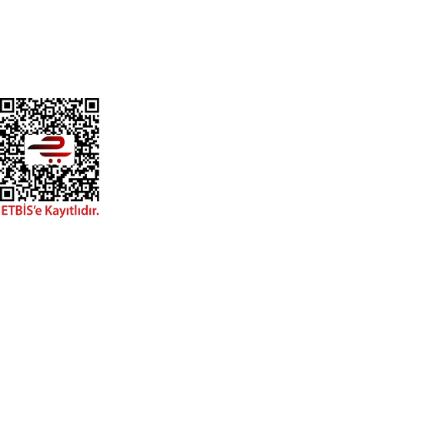
GÜVENLİ MAĞAZA
+20.000 farklı kanvas tablo modeli ile, en uygun fiyat ve kaliteyi
sunmayı hedefleyen Gülce Sanat, % 100 müşteri memnuniyeti
politikası ile çalışır. %100 yerli üretim ve 1. sınıf kalite sunar.