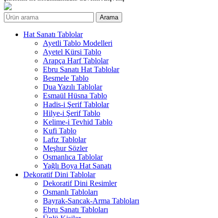
Arama
Hat Sanatı Tablolar
Ayetli Tablo Modelleri
Ayetel Kürsi Tablo
Arapça Harf Tablolar
Ebru Sanatı Hat Tablolar
Besmele Tablo
Dua Yazılı Tablolar
Esmaül Hüsna Tablo
Hadis-i Şerif Tablolar
Hilye-i Şerif Tablo
Kelime-i Tevhid Tablo
Kufi Tablo
Lafız Tablolar
Meşhur Sözler
Osmanlıca Tablolar
Yağlı Boya Hat Sanatı
Dekoratif Dini Tablolar
Dekoratif Dini Resimler
Osmanlı Tabloları
Bayrak-Sancak-Arma Tabloları
Ebru Sanatı Tabloları